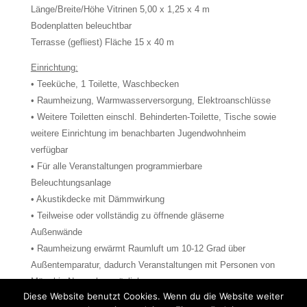
Länge/Breite/Höhe Vitrinen 5,00 x 1,25 x 4 m
Bodenplatten beleuchtbar
Terrasse (gefliest) Fläche 15 x 40 m
Einrichtung:
• Teeküche, 1 Toilette, Waschbecken
• Raumheizung, Warmwasserversorgung, Elektroanschlüsse
• Weitere Toiletten einschl. Behinderten-Toilette, Tische sowie
weitere Einrichtung im benachbarten Jugendwohnheim
verfügbar
• Für alle Veranstaltungen programmierbare
Beleuchtungsanlage
• Akustikdecke mit Dämmwirkung
• Teilweise oder vollständig zu öffnende gläserne
Außenwände
• Raumheizung erwärmt Raumluft um 10-12 Grad über
Außentemparatur, dadurch Veranstaltungen mit Personen von
März bis November möglich.
Diese Website benutzt Cookies. Wenn du die Website weiter